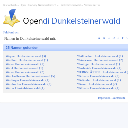
Telefonbuch
Open Directory Niederösterreich
Dunkelsteinerwald
Namen mit W
Open
di Dunkelsteinerwald
Telefonbuch
Namen in Dunkelsteinerwald mit:
A
B
C
D
E
F
25 Namen gefunden
Wagner Dunkelsteinerwald (3)
Weißbacher Dunkelsteinerwald (1)
Waldherr Dunkelsteinerwald (1)
Weisswasser Dunkelsteinerwald (2)
Walter Dunkelsteinerwald (1)
Weninger Dunkelsteinerwald (1)
Walzl Dunkelsteinerwald (1)
Werdenich Dunkelsteinerwald (1)
Weber Dunkelsteinerwald (2)
WERKSTÄTTEN Dunkelsteinerwald (
Weichselbraun Dunkelsteinerwald (5)
Widhalm Dunkelsteinerwald (2)
Weidinger Dunkelsteinerwald (1)
Wieländer Dunkelsteinerwald (1)
Weinbacher Dunkelsteinerwald (2)
Wiener Dunkelsteinerwald (2)
Weirer Dunkelsteinerwald (1)
Willhalm Dunkelsteinerwald (1)
Impressum
Datenschutz