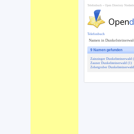
Telefonbuch
Open Directory Niederös
Open
d
Telefonbuch
Namen in Dunkelsteinerwal
9 Namen gefunden
Zainzinger Dunkelsteinerwald 
Zauner Dunkelsteinerwald (1)
Zehetgruber Dunkelsteinerwald