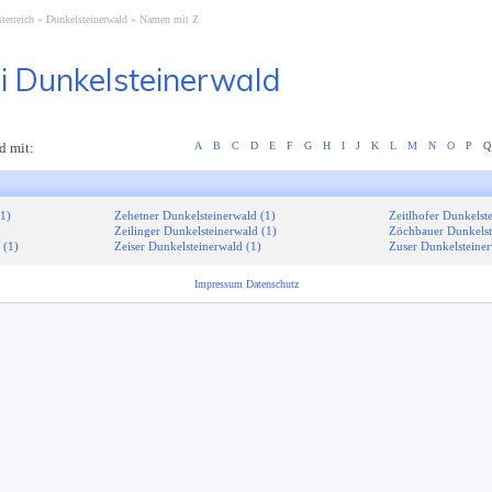
terreich
Dunkelsteinerwald
Namen mit Z
i Dunkelsteinerwald
d mit:
A
B
C
D
E
F
G
H
I
J
K
L
M
N
O
P
Q
(1)
Zehetner Dunkelsteinerwald (1)
Zeitlhofer Dunkelst
Zeilinger Dunkelsteinerwald (1)
Zöchbauer Dunkelst
 (1)
Zeiser Dunkelsteinerwald (1)
Zuser Dunkelsteiner
Impressum
Datenschutz