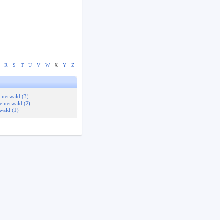
R
S
T
U
V
W
X
Y
Z
einerwald (3)
einerwald (2)
wald (1)