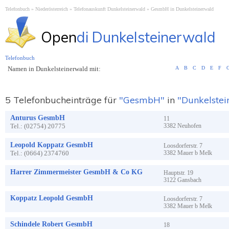
Telefonbuch
Niederösterreich
Telefonauskunft Dunkelsteinerwald
GesmbH in Dunkelsteinerwald
Open
di Dunkelsteinerwald
Telefonbuch
Namen in Dunkelsteinerwald mit:
A
B
C
D
E
F
5 Telefonbucheinträge für
"GesmbH"
in
"Dunkelste
Anturus GesmbH
11
Tel.:
(02754) 20775
3382
Neuhofen
Leopold Koppatz GesmbH
Loosdorferstr.
7
Tel.:
(0664) 2374760
3382
Mauer b Melk
Harrer Zimmermeister GesmbH & Co KG
Hauptstr.
19
3122
Gansbach
Koppatz Leopold GesmbH
Loosdorferstr.
7
3382
Mauer b Melk
Schindele Robert GesmbH
18